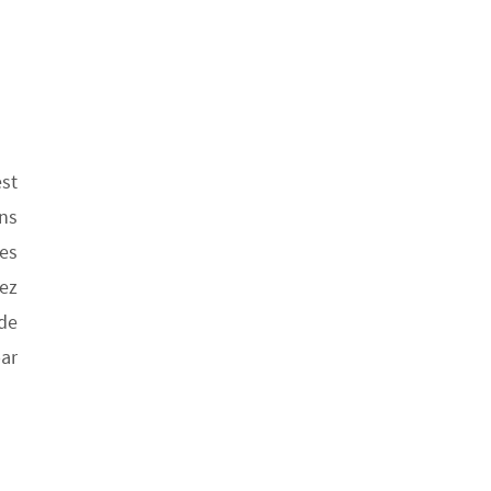
est
ons
ses
hez
 de
par