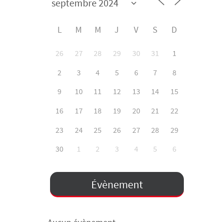
L
M
M
J
V
S
D
26
27
28
29
30
31
1
2
3
4
5
6
7
8
9
10
11
12
13
14
15
16
17
18
19
20
21
22
23
24
25
26
27
28
29
30
1
2
3
4
5
6
Évènement