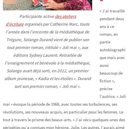
« J’ai travaillé
Participante active
des ateliers
pendant deux
d’écriture
organisés par Catherine Marc, toute
ans à ce
l’année dans l’enceinte de la médiathèque de
roman, en
Trégunc, Solange Durand vient de publier son
partie
tout premier roman, intitulé « Joli mai », aux
autobiographi
éditions Sydney Laurent. Retraitée de
que mais avec
l’enseignement et bénévole à la médiathèque,
aussi
Solange avait déjà sorti, en 2012, un premier
beaucoup de
album jeunesse, « Kadia et les étoiles ». Durand
fiction »,
sort son premier roman, « Joli mai ».
précise
l’autrice. « Joli
mai » évoque la période de 1968, avec toutes ses turbulences, ses
révolutions, ses nouveaux acquis, en particulier pour les femmes. Le
tout à travers le prisme des beaux-arts. « J’ai vécu quelques-unes des
péripéties qu’a connues mon héroïne, Julie. Les autres, j’aurais aimé