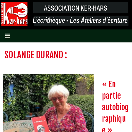
Passer
vers
le
contenu
SOLANGE DURAND :
« En
partie
autobiog
raphiqu
e »