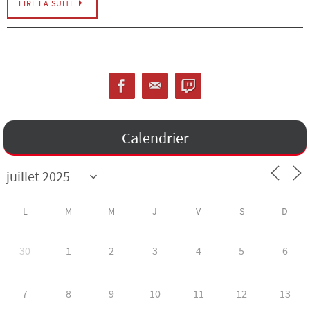
LIRE LA SUITE
Calendrier
L
M
M
J
V
S
D
30
1
2
3
4
5
6
7
8
9
10
11
12
13