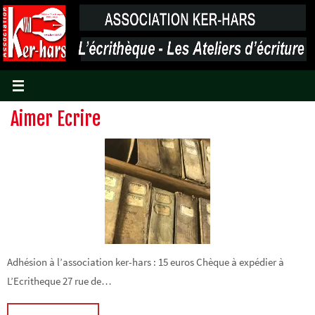
Passer
vers
le
contenu
Aimer Ecrire
Adhésion à l’association ker-hars : 15 euros Chèque à expédier à
L’Ecritheque 27 rue de…