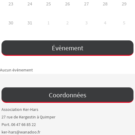
23
24
25
26
27
28
29
30
31
1
2
3
4
5
Évènement
Aucun évènement
Coordonnées
Association Ker-Hars
27 rue de Kergestin à Quimper
Port. 06 47 66 85 22
ker-hars@wanadoo.fr