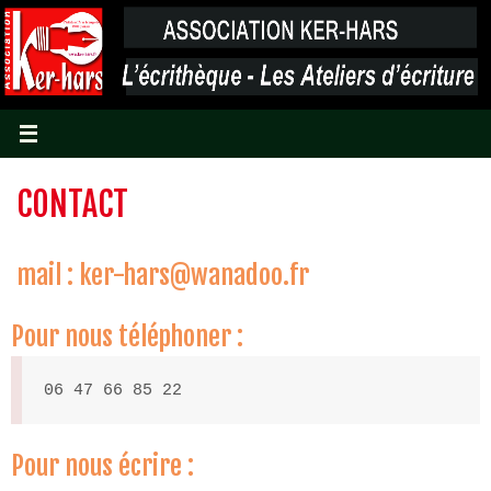
Passer
vers
le
contenu
CONTACT
mail : ker-hars@wanadoo.fr
Pour nous téléphoner :
06 47 66 85 22
Pour nous écrire :