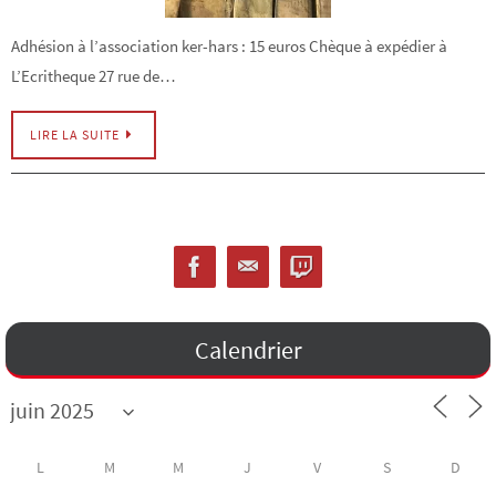
Adhésion à l’association ker-hars : 15 euros Chèque à expédier à
L’Ecritheque 27 rue de…
LIRE LA SUITE
Calendrier
L
M
M
J
V
S
D