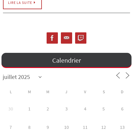
LIRE LA SUITE
Calendrier
L
M
M
J
V
S
D
30
1
2
3
4
5
6
7
8
9
10
11
12
13