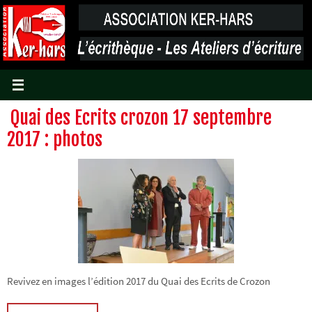
Passer
vers
le
contenu
Quai des Ecrits crozon 17 septembre
2017 : photos
Revivez en images l’édition 2017 du Quai des Ecrits de Crozon