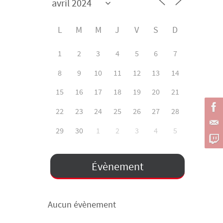
L
M
M
J
V
S
D
1
2
3
4
5
6
7
8
9
10
11
12
13
14
15
16
17
18
19
20
21
22
23
24
25
26
27
28
29
30
1
2
3
4
5
Évènement
Aucun évènement