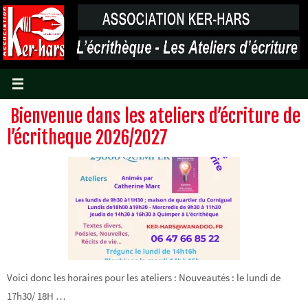
Passer
vers
le
contenu
Bienvenue dans les ateliers d’écriture de
l’écritheque 2026/2027
Voici donc les horaires pour les ateliers : Nouveautés : le lundi de
17h30/ 18H …