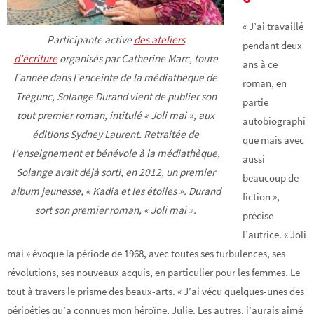
« J’ai travaillé
Participante active
des ateliers
pendant deux
d’écriture
organisés par Catherine Marc, toute
ans à ce
l’année dans l’enceinte de la médiathèque de
roman, en
Trégunc, Solange Durand vient de publier son
partie
tout premier roman, intitulé « Joli mai », aux
autobiographi
éditions Sydney Laurent. Retraitée de
que mais avec
l’enseignement et bénévole à la médiathèque,
aussi
Solange avait déjà sorti, en 2012, un premier
beaucoup de
album jeunesse, « Kadia et les étoiles ». Durand
fiction »,
sort son premier roman, « Joli mai ».
précise
l’autrice. « Joli
mai » évoque la période de 1968, avec toutes ses turbulences, ses
révolutions, ses nouveaux acquis, en particulier pour les femmes. Le
tout à travers le prisme des beaux-arts. « J’ai vécu quelques-unes des
péripéties qu’a connues mon héroïne, Julie. Les autres, j’aurais aimé