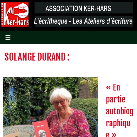
Passer
vers
le
contenu
SOLANGE DURAND :
« En
partie
autobiog
raphiqu
e »