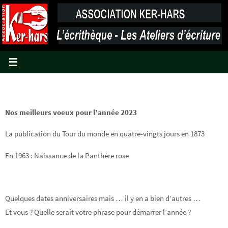
Passer
vers
le
contenu
Nos meilleurs voeux pour l’année 2023
La publication du Tour du monde en quatre-vingts jours en 1873
En 1963 : Naissance de la Panthère rose
Quelques dates anniversaires mais … il y en a bien d’autres …
Et vous ? Quelle serait votre phrase pour démarrer l’année ?