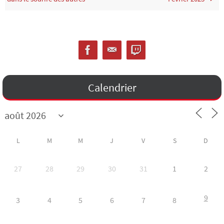
Calendrier
L
M
M
J
V
S
D
27
28
29
30
31
1
2
9
3
4
5
6
7
8