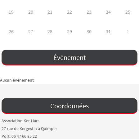
19
20
21
22
23
24
25
26
27
28
29
30
31
1
Évènement
Aucun évènement
Coordonnées
Association Ker-Hars
27 rue de Kergestin à Quimper
Port. 06 47 66 85 22