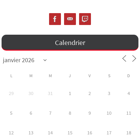
Calendrier
L
M
M
J
V
S
D
29
30
31
1
2
3
4
5
6
7
8
9
10
11
12
13
14
15
16
17
18