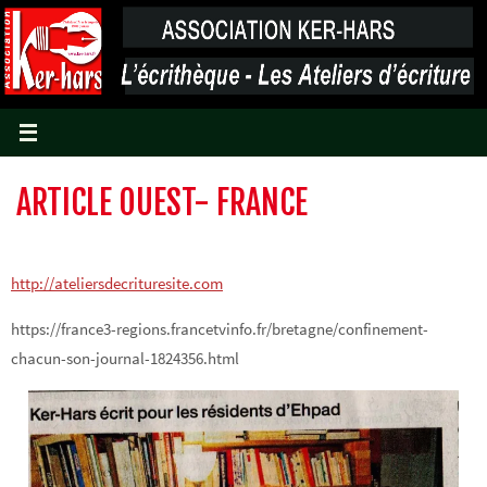
Passer
vers
le
contenu
ARTICLE OUEST- FRANCE
http://ateliersdecrituresite.com
https://france3-regions.francetvinfo.fr/bretagne/confinement-
chacun-son-journal-1824356.html