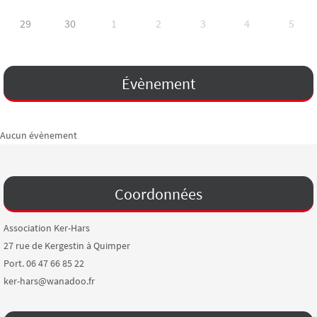
29
30
1
2
3
4
5
Évènement
Aucun évènement
Coordonnées
Association Ker-Hars
27 rue de Kergestin à Quimper
Port. 06 47 66 85 22
ker-hars@wanadoo.fr