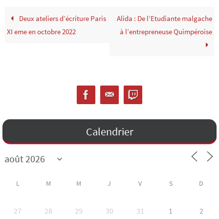
Deux ateliers d’écriture Paris
Alida : De l’Etudiante malgache
XI eme en octobre 2022
à l’entrepreneuse Quimpéroise
Calendrier
L
M
M
J
V
S
D
27
28
29
30
31
1
2