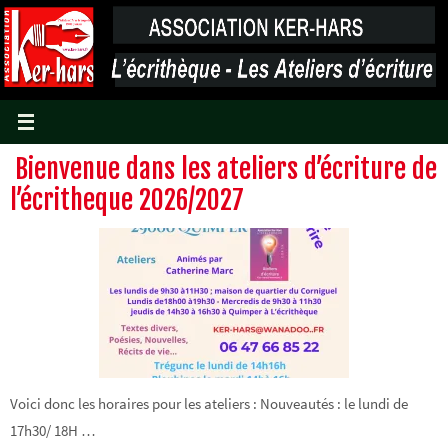
Passer
vers
le
contenu
Bienvenue dans les ateliers d’écriture de
l’écritheque 2026/2027
Voici donc les horaires pour les ateliers : Nouveautés : le lundi de
17h30/ 18H …