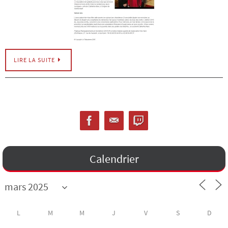
LIRE LA SUITE
Calendrier
L
M
M
J
V
S
D