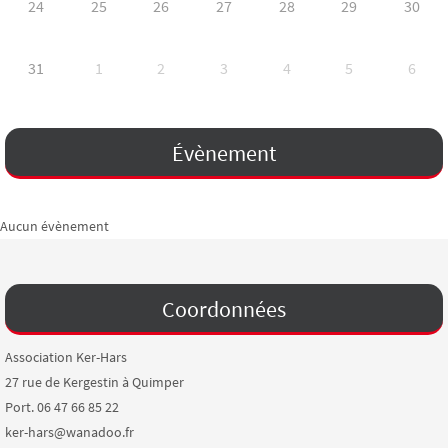
24
25
26
27
28
29
30
31
1
2
3
4
5
6
Évènement
Aucun évènement
Coordonnées
Association Ker-Hars
27 rue de Kergestin à Quimper
Port. 06 47 66 85 22
ker-hars@wanadoo.fr