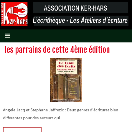
Passer
vers
le
contenu
les parrains de cette 4ème édition
Angele Jacq et Stephane Jaffrezic : Deux genres d’écritures bien
différentes pour des auteurs qui…