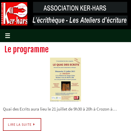
Passer
vers
le
contenu
Le programme
Quai des Ecrits aura lieu le 21 juillet de 9h30 à 20h à Crozon à…
LIRE LA SUITE