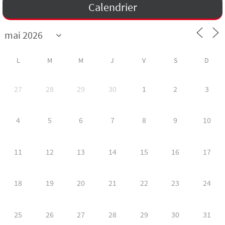
Calendrier
L
M
M
J
V
S
D
27
28
29
30
1
2
3
4
5
6
7
8
9
10
11
12
13
14
15
16
17
18
19
20
21
22
23
24
25
26
27
28
29
30
31