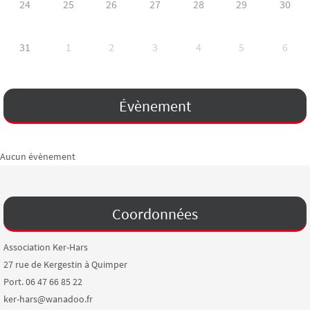
24
25
26
27
28
29
30
31
1
2
3
4
5
6
Évènement
Aucun évènement
Coordonnées
Association Ker-Hars
27 rue de Kergestin à Quimper
Port. 06 47 66 85 22
ker-hars@wanadoo.fr