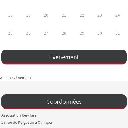
18
19
20
21
22
23
24
25
26
27
28
29
30
31
Évènement
Aucun évènement
Coordonnées
Association Ker-Hars
27 rue de Kergestin à Quimper