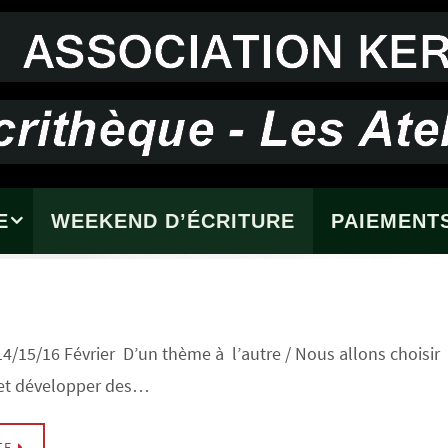
E
WEEKEND D’ÉCRITURE
PAIEMENTS
4/15/16 Février D’un thème à l’autre / Nous allons choisir
et développer des…
TE