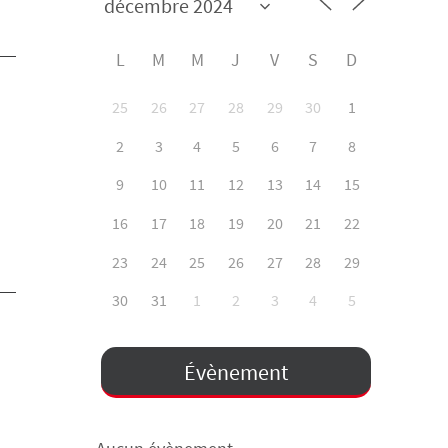
L
M
M
J
V
S
D
25
26
27
28
29
30
1
2
3
4
5
6
7
8
9
10
11
12
13
14
15
16
17
18
19
20
21
22
23
24
25
26
27
28
29
30
31
1
2
3
4
5
Évènement