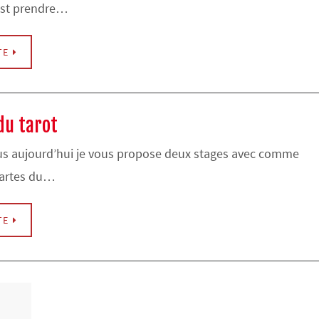
est prendre…
TE
du tarot
us aujourd’hui je vous propose deux stages avec comme
cartes du…
TE