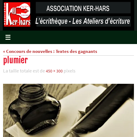
Passer
vers
le
contenu
« Concours de nouvelles : Textes des gagnants
plumier
La taille totale est de
pixels
450 × 300