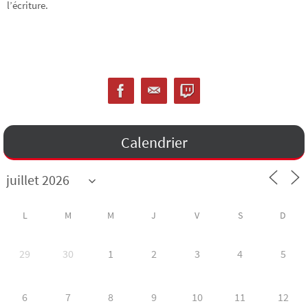
l’écriture.
Calendrier
L
M
M
J
V
S
D
29
30
1
2
3
4
5
6
7
8
9
10
11
12