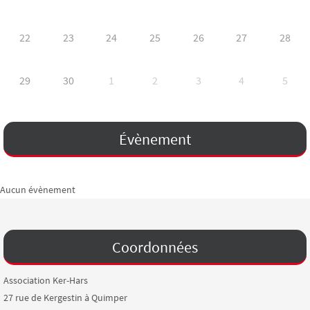
22
23
24
25
26
27
28
29
30
1
2
3
4
5
Évènement
Aucun évènement
Coordonnées
Association Ker-Hars
27 rue de Kergestin à Quimper