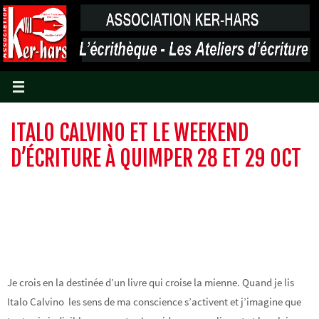
Passer
vers
le
contenu
ITALO CALVINO ET LE WEEKEND
D’ÉCRITURE À QUIMPER 28 ET 29 OCT
Je crois en la destinée d’un livre qui croise la mienne. Quand je lis
Italo Calvino les sens de ma conscience s’activent et j’imagine que