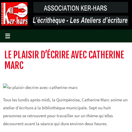
Passer
vers
le
contenu
LE PLAISIR D’ÉCRIRE AVEC CATHERINE
MARC
Tous les lundis après-midi, la Quimpéroise, Catherine Marc anime un
atelier d’écriture à la bibliothèque municipale. Sept ou huit
personnes se retrouvent pour travailler sur un thème qu’elles
découvrent avant la séance qui dure environ deux heures.