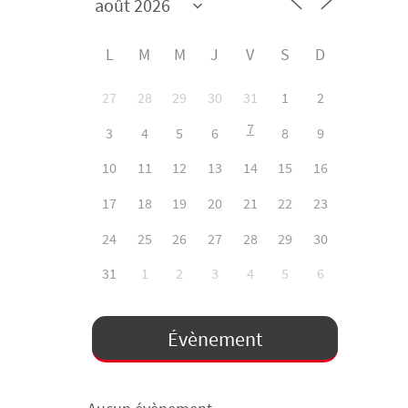
L
M
M
J
V
S
D
27
28
29
30
31
1
2
7
3
4
5
6
8
9
10
11
12
13
14
15
16
17
18
19
20
21
22
23
24
25
26
27
28
29
30
31
1
2
3
4
5
6
Évènement