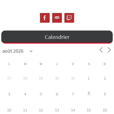
Calendrier
L
M
M
J
V
S
D
27
28
29
30
31
1
2
8
3
4
5
6
7
9
10
11
12
13
14
15
16