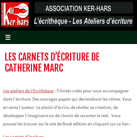
Passer
vers
le
contenu
LES CARNETS D’ÉCRITURE DE
CATHERINE MARC
Les ateliers de l’Ecrithèque
: 5 livrets créés pour vous accompagner
dans l’écriture. Des ouvrages papier qui deviendront les vôtres. Vous
en serez l’auteur. Le plaisir d’écrire, de révéler sa création, de
développer l’imaginaire ou de choisir de raconter le réel. Vous
pouvez les trouver sur le site de Book edition en cliquant sur ce lien :
Les carnets d’écriture