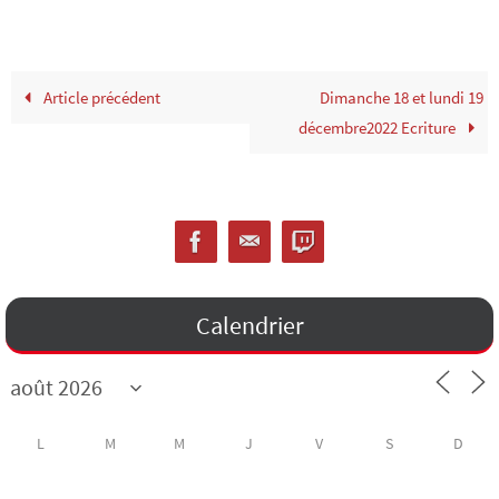
Article précédent
Dimanche 18 et lundi 19
décembre2022 Ecriture
Calendrier
L
M
M
J
V
S
D