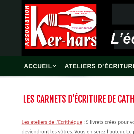
Passer
vers
le
contenu
Passer
ACCUEIL
ATELIERS D’ÉCRITUR
vers
le
contenu
LES CARNETS D’ÉCRITURE DE CAT
Les ateliers de l’Ecrithèque
: 5 livrets créés pour
deviendront les vôtres. Vous en serez l’auteur. Le p