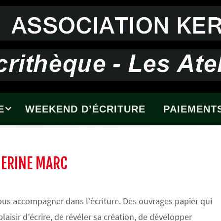
E
WEEKEND D’ÉCRITURE
PAIEMENTS
HERINE MARC
 vous accompagner dans l’écriture. Des ouvrages papier qui
laisir d’écrire, de révéler sa création, de développer