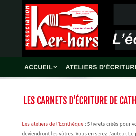
Passer
vers
le
contenu
Passer
ACCUEIL
ATELIERS D’ÉCRITUR
vers
le
contenu
LES CARNETS D’ÉCRITURE DE CAT
Les ateliers de l’Ecrithèque
: 5 livrets créés pour
deviendront les vôtres. Vous en serez l’auteur. Le p