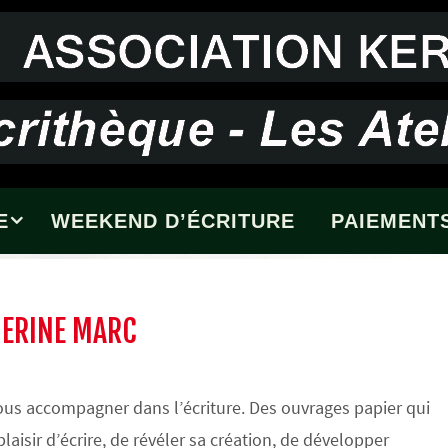
E
WEEKEND D’ÉCRITURE
PAIEMENTS
HERINE MARC
 vous accompagner dans l’écriture. Des ouvrages papier qui
laisir d’écrire, de révéler sa création, de développer