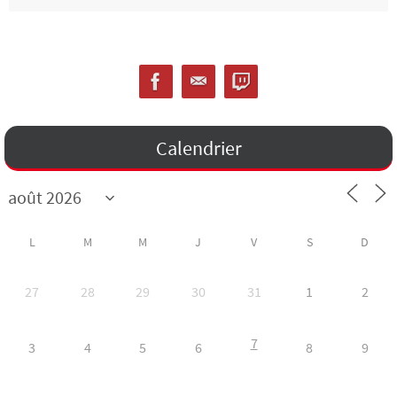
Calendrier
L
M
M
J
V
S
D
27
28
29
30
31
1
2
7
3
4
5
6
8
9