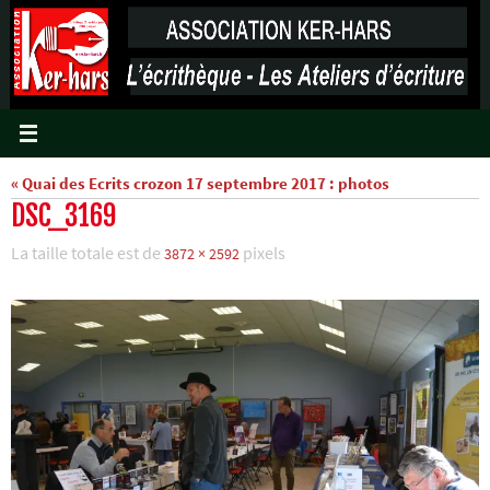
Passer
vers
le
contenu
« Quai des Ecrits crozon 17 septembre 2017 : photos
DSC_3169
La taille totale est de
pixels
3872 × 2592