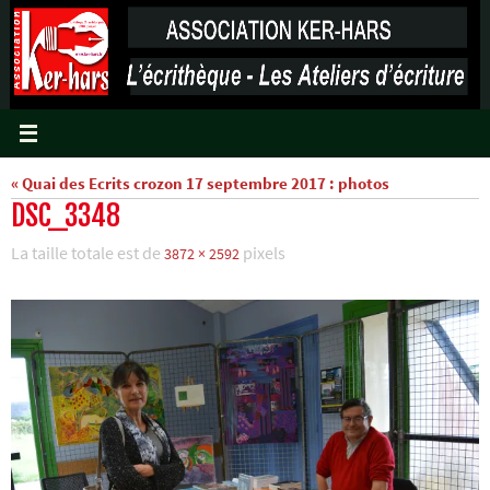
Passer
vers
le
contenu
« Quai des Ecrits crozon 17 septembre 2017 : photos
DSC_3348
La taille totale est de
pixels
3872 × 2592