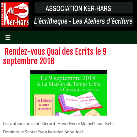
Passer
vers
le
contenu
Rendez-vous Quai des Ecrits le 9
septembre 2018
Les auteurs présents Gerard -Henri Hervé Michel Louis Kehl
Dominique Scotet Yvon kerurien Anne José…