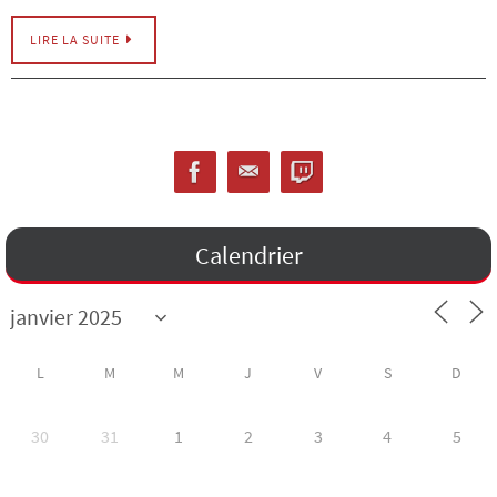
LIRE LA SUITE
Calendrier
L
M
M
J
V
S
D
30
31
1
2
3
4
5