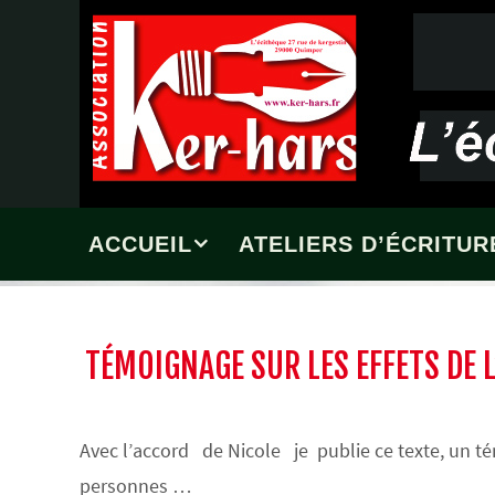
Passer
vers
le
contenu
Passer
ACCUEIL
ATELIERS D’ÉCRITUR
vers
le
contenu
TÉMOIGNAGE SUR LES EFFETS DE L
Avec l’accord de Nicole je publie ce texte, un t
personnes …