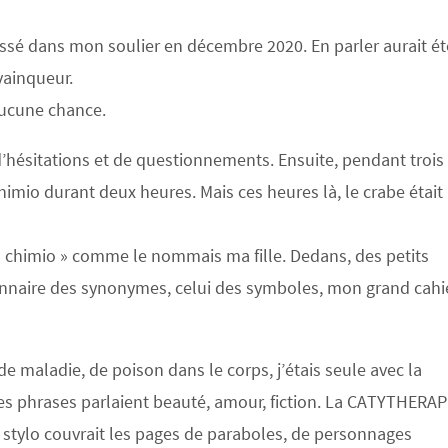
issé dans mon soulier en décembre 2020. En parler aurait ét
 vainqueur.
aucune chance.
 d’hésitations et de questionnements. Ensuite, pendant trois
himio durant deux heures. Mais ces heures là, le crabe était
c à chimio » comme le nommais ma fille. Dedans, des petits
onnaire des synonymes, celui des symboles, mon grand cahi
 de maladie, de poison dans le corps, j’étais seule avec la
les phrases parlaient beauté, amour, fiction. La CATYTHERAP
 le stylo couvrait les pages de paraboles, de personnages