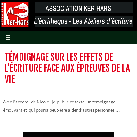
Passer
vers
le
contenu
TÉMOIGNAGE SUR LES EFFETS DE
L’ÉCRITURE FACE AUX ÉPREUVES DE LA
VIE
Avec l’accord de Nicole je publie ce texte, un témoignage
émouvant et qui pourra peut-être aider d’autres personnes …