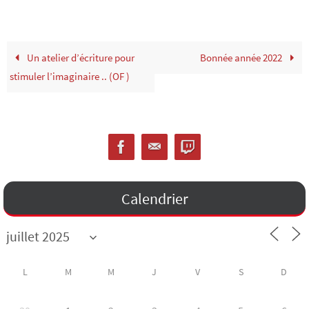
Un atelier d’écriture pour
Bonnée année 2022
stimuler l’imaginaire .. (OF )
Calendrier
L
M
M
J
V
S
D