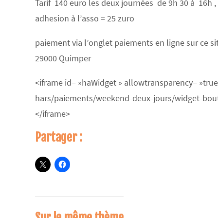
Tarif 140 euro les deux journées de 9h 30 à 16h , 
adhesion à l’asso = 25 zuro
paiement via l’onglet paiements en ligne sur ce s
29000 Quimper
<iframe id= »haWidget » allowtransparency= »true
hars/paiements/weekend-deux-jours/widget-bouton
</iframe>
Partager :
Sur le même thème