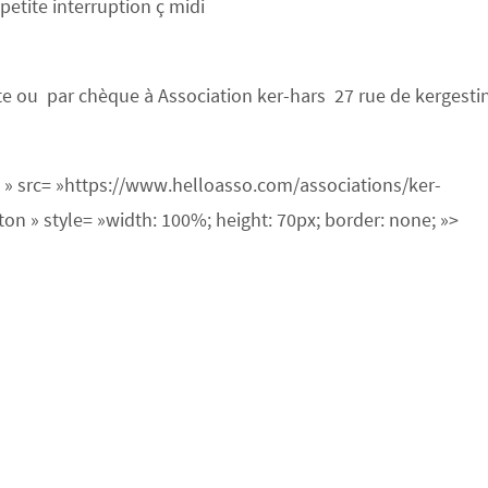
petite interruption ç midi
ite ou par chèque à Association ker-hars 27 rue de kergesti
 » src= »https://www.helloasso.com/associations/ker-
 » style= »width: 100%; height: 70px; border: none; »>