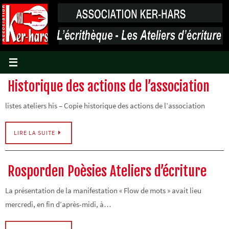
Passer
vers
le
contenu
Historique des actions de l’association
listes ateliers his – Copie historique des actions de l’association
LIRE LA SUITE
Rosporden Poèsies Ateliers d’écriture
La présentation de la manifestation « Flow de mots » avait lieu
mercredi, en fin d’après-midi, à…