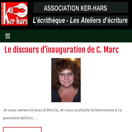
Passer
vers
le
contenu
Le discours d’inauguration de C. Marc
Je vous remercie tous d’être là, et vous souhaite la bienvenue à la
première édition…