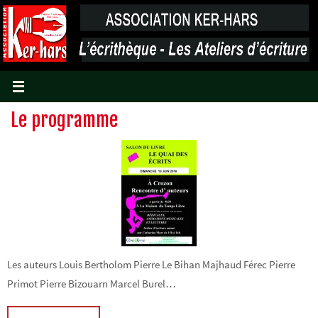
Passer
vers
le
contenu
Le programme
Les auteurs Louis Bertholom Pierre Le Bihan Majhaud Férec Pierre
Primot Pierre Bizouarn Marcel Burel…