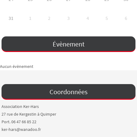
31
1
2
3
4
5
6
Évènement
Aucun évènement
Coordonnées
Association Ker-Hars
27 rue de Kergestin à Quimper
Port. 06 47 66 85 22
ker-hars@wanadoo.fr