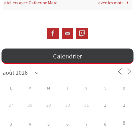
ateliers avec Catherine Marc
avec les mots
Calendrier
L
M
M
J
V
S
D
27
28
29
30
31
1
2
9
3
4
5
6
7
8