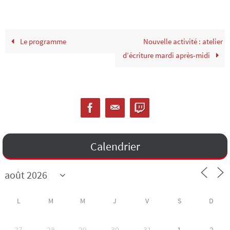
Le programme
Nouvelle activité : atelier
d’écriture mardi après-midi
Calendrier
L
M
M
J
V
S
D
27
28
29
30
31
1
2