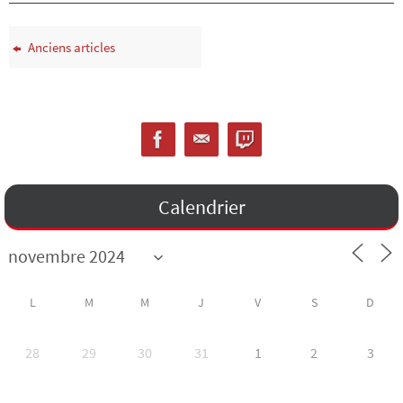
Anciens articles
Calendrier
L
M
M
J
V
S
D
28
29
30
31
1
2
3