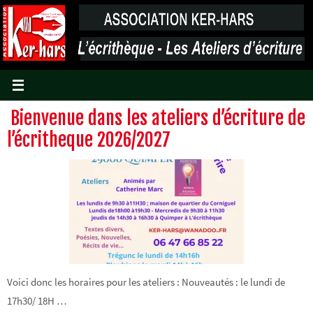
Passer
vers
le
contenu
Bienvenue dans les ateliers d’écriture de
l’écritheque 2026/2027
Voici donc les horaires pour les ateliers : Nouveautés : le lundi de
17h30/ 18H …