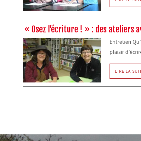
« Osez l’écriture ! » : des ateliers
Entretien Qu’
plaisir d’écr
LIRE LA SUI